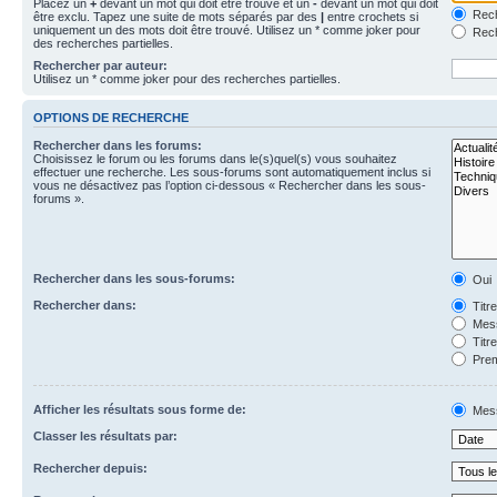
Placez un
+
devant un mot qui doit être trouvé et un
-
devant un mot qui doit
Rech
être exclu. Tapez une suite de mots séparés par des
|
entre crochets si
uniquement un des mots doit être trouvé. Utilisez un * comme joker pour
Rech
des recherches partielles.
Rechercher par auteur:
Utilisez un * comme joker pour des recherches partielles.
OPTIONS DE RECHERCHE
Rechercher dans les forums:
Choisissez le forum ou les forums dans le(s)quel(s) vous souhaitez
effectuer une recherche. Les sous-forums sont automatiquement inclus si
vous ne désactivez pas l’option ci-dessous « Rechercher dans les sous-
forums ».
Rechercher dans les sous-forums:
Oui
Rechercher dans:
Titr
Mess
Titr
Prem
Afficher les résultats sous forme de:
Mes
Classer les résultats par:
Rechercher depuis: