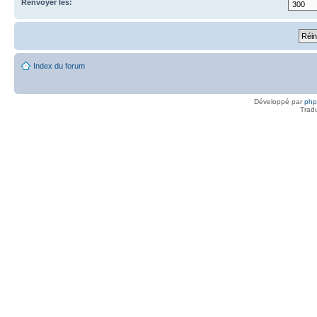
Renvoyer les:
Index du forum
Développé par
ph
Trad