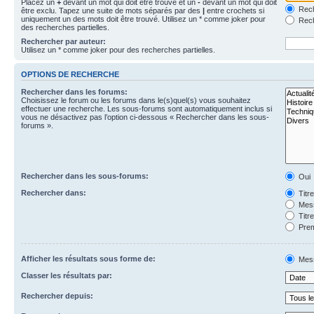
Placez un
+
devant un mot qui doit être trouvé et un
-
devant un mot qui doit
Rech
être exclu. Tapez une suite de mots séparés par des
|
entre crochets si
uniquement un des mots doit être trouvé. Utilisez un * comme joker pour
Rech
des recherches partielles.
Rechercher par auteur:
Utilisez un * comme joker pour des recherches partielles.
OPTIONS DE RECHERCHE
Rechercher dans les forums:
Choisissez le forum ou les forums dans le(s)quel(s) vous souhaitez
effectuer une recherche. Les sous-forums sont automatiquement inclus si
vous ne désactivez pas l’option ci-dessous « Rechercher dans les sous-
forums ».
Rechercher dans les sous-forums:
Oui
Rechercher dans:
Titr
Mess
Titr
Prem
Afficher les résultats sous forme de:
Mes
Classer les résultats par:
Rechercher depuis: