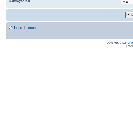
Renvoyer les:
Index du forum
Développé par
ph
Trad