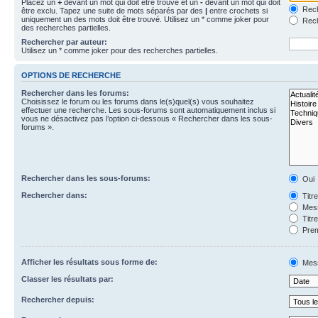
Placez un
+
devant un mot qui doit être trouvé et un
-
devant un mot qui doit
Rech
être exclu. Tapez une suite de mots séparés par des
|
entre crochets si
uniquement un des mots doit être trouvé. Utilisez un * comme joker pour
Rech
des recherches partielles.
Rechercher par auteur:
Utilisez un * comme joker pour des recherches partielles.
OPTIONS DE RECHERCHE
Rechercher dans les forums:
Choisissez le forum ou les forums dans le(s)quel(s) vous souhaitez
effectuer une recherche. Les sous-forums sont automatiquement inclus si
vous ne désactivez pas l’option ci-dessous « Rechercher dans les sous-
forums ».
Rechercher dans les sous-forums:
Oui
Rechercher dans:
Titr
Mess
Titr
Prem
Afficher les résultats sous forme de:
Mes
Classer les résultats par:
Rechercher depuis: