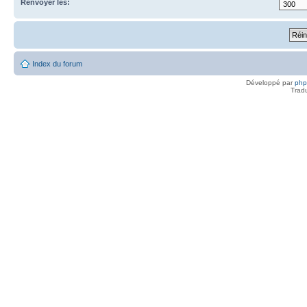
Renvoyer les:
Index du forum
Développé par
ph
Trad