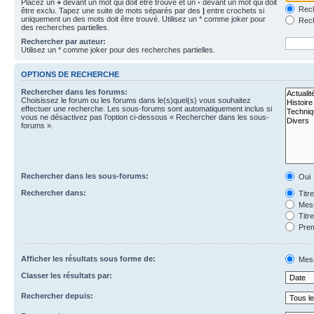
Placez un
+
devant un mot qui doit être trouvé et un
-
devant un mot qui doit
Rech
être exclu. Tapez une suite de mots séparés par des
|
entre crochets si
uniquement un des mots doit être trouvé. Utilisez un * comme joker pour
Rech
des recherches partielles.
Rechercher par auteur:
Utilisez un * comme joker pour des recherches partielles.
OPTIONS DE RECHERCHE
Rechercher dans les forums:
Choisissez le forum ou les forums dans le(s)quel(s) vous souhaitez
effectuer une recherche. Les sous-forums sont automatiquement inclus si
vous ne désactivez pas l’option ci-dessous « Rechercher dans les sous-
forums ».
Rechercher dans les sous-forums:
Oui
Rechercher dans:
Titr
Mess
Titr
Prem
Afficher les résultats sous forme de:
Mes
Classer les résultats par:
Rechercher depuis: