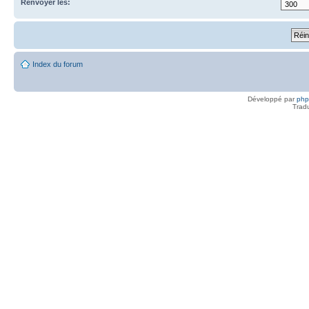
Renvoyer les:
Index du forum
Développé par
ph
Trad