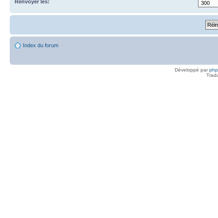
Renvoyer les:
Index du forum
Développé par
ph
Trad