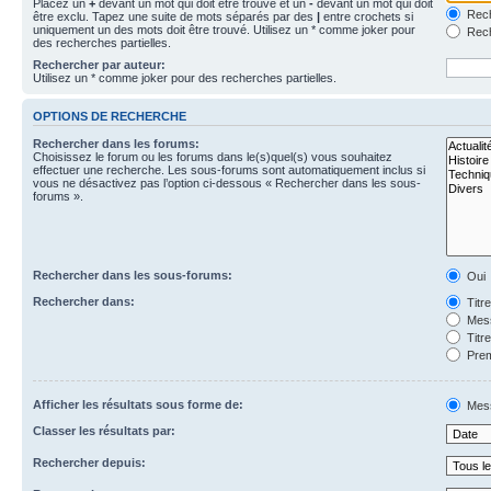
Placez un
+
devant un mot qui doit être trouvé et un
-
devant un mot qui doit
Rech
être exclu. Tapez une suite de mots séparés par des
|
entre crochets si
uniquement un des mots doit être trouvé. Utilisez un * comme joker pour
Rech
des recherches partielles.
Rechercher par auteur:
Utilisez un * comme joker pour des recherches partielles.
OPTIONS DE RECHERCHE
Rechercher dans les forums:
Choisissez le forum ou les forums dans le(s)quel(s) vous souhaitez
effectuer une recherche. Les sous-forums sont automatiquement inclus si
vous ne désactivez pas l’option ci-dessous « Rechercher dans les sous-
forums ».
Rechercher dans les sous-forums:
Oui
Rechercher dans:
Titr
Mess
Titr
Prem
Afficher les résultats sous forme de:
Mes
Classer les résultats par:
Rechercher depuis: