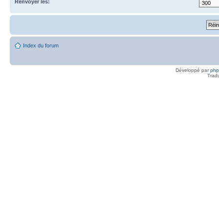
Renvoyer les:
Index du forum
Développé par
ph
Trad