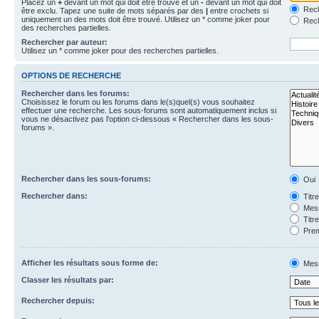
Placez un
+
devant un mot qui doit être trouvé et un
-
devant un mot qui doit
Rech
être exclu. Tapez une suite de mots séparés par des
|
entre crochets si
uniquement un des mots doit être trouvé. Utilisez un * comme joker pour
Rech
des recherches partielles.
Rechercher par auteur:
Utilisez un * comme joker pour des recherches partielles.
OPTIONS DE RECHERCHE
Rechercher dans les forums:
Choisissez le forum ou les forums dans le(s)quel(s) vous souhaitez
effectuer une recherche. Les sous-forums sont automatiquement inclus si
vous ne désactivez pas l’option ci-dessous « Rechercher dans les sous-
forums ».
Rechercher dans les sous-forums:
Oui
Rechercher dans:
Titr
Mess
Titr
Prem
Afficher les résultats sous forme de:
Mes
Classer les résultats par:
Rechercher depuis: