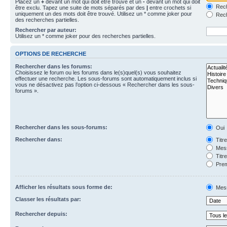
Placez un
+
devant un mot qui doit être trouvé et un
-
devant un mot qui doit
Rech
être exclu. Tapez une suite de mots séparés par des
|
entre crochets si
uniquement un des mots doit être trouvé. Utilisez un * comme joker pour
Rech
des recherches partielles.
Rechercher par auteur:
Utilisez un * comme joker pour des recherches partielles.
OPTIONS DE RECHERCHE
Rechercher dans les forums:
Choisissez le forum ou les forums dans le(s)quel(s) vous souhaitez
effectuer une recherche. Les sous-forums sont automatiquement inclus si
vous ne désactivez pas l’option ci-dessous « Rechercher dans les sous-
forums ».
Rechercher dans les sous-forums:
Oui
Rechercher dans:
Titr
Mess
Titr
Prem
Afficher les résultats sous forme de:
Mes
Classer les résultats par:
Rechercher depuis: