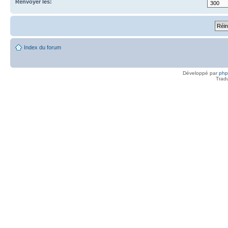
Renvoyer les:
Index du forum
Développé par
ph
Trad