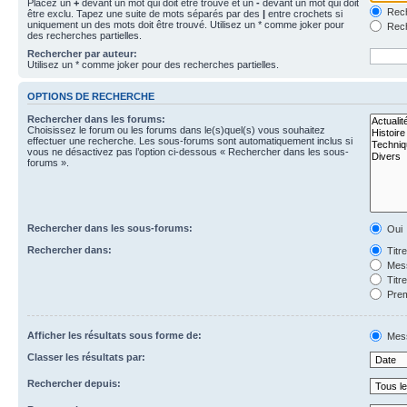
Placez un
+
devant un mot qui doit être trouvé et un
-
devant un mot qui doit
Rech
être exclu. Tapez une suite de mots séparés par des
|
entre crochets si
uniquement un des mots doit être trouvé. Utilisez un * comme joker pour
Rech
des recherches partielles.
Rechercher par auteur:
Utilisez un * comme joker pour des recherches partielles.
OPTIONS DE RECHERCHE
Rechercher dans les forums:
Choisissez le forum ou les forums dans le(s)quel(s) vous souhaitez
effectuer une recherche. Les sous-forums sont automatiquement inclus si
vous ne désactivez pas l’option ci-dessous « Rechercher dans les sous-
forums ».
Rechercher dans les sous-forums:
Oui
Rechercher dans:
Titr
Mess
Titr
Prem
Afficher les résultats sous forme de:
Mes
Classer les résultats par:
Rechercher depuis: