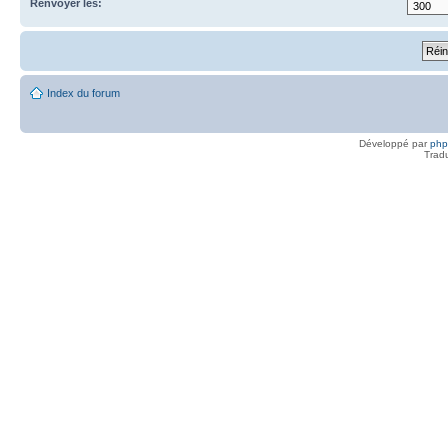
Renvoyer les:
Index du forum
Développé par
ph
Trad