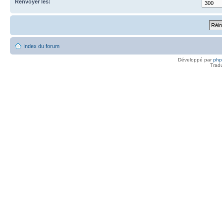
Renvoyer les:
Index du forum
Développé par
ph
Trad