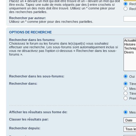
Placez un
+
devant un mot qui doit être trouvé et un
-
devant un mot qui doit
Rech
être exclu. Tapez une suite de mots séparés par des
|
entre crochets si
uniquement un des mots doit être trouvé. Utilisez un * comme joker pour
Rech
des recherches partielles.
Rechercher par auteur:
Utilisez un * comme joker pour des recherches partielles.
OPTIONS DE RECHERCHE
Rechercher dans les forums:
Choisissez le forum ou les forums dans le(s)quel(s) vous souhaitez
effectuer une recherche. Les sous-forums sont automatiquement inclus si
vous ne désactivez pas l’option ci-dessous « Rechercher dans les sous-
forums ».
Rechercher dans les sous-forums:
Oui
Rechercher dans:
Titr
Mess
Titr
Prem
Afficher les résultats sous forme de:
Mes
Classer les résultats par:
Rechercher depuis: