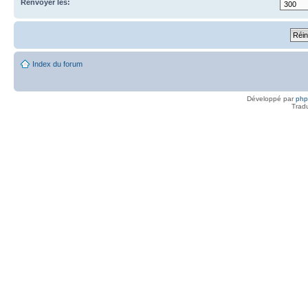
Renvoyer les:
Index du forum
Développé par
ph
Trad