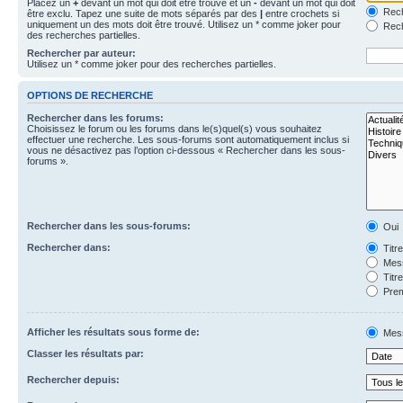
Placez un
+
devant un mot qui doit être trouvé et un
-
devant un mot qui doit
Rech
être exclu. Tapez une suite de mots séparés par des
|
entre crochets si
uniquement un des mots doit être trouvé. Utilisez un * comme joker pour
Rech
des recherches partielles.
Rechercher par auteur:
Utilisez un * comme joker pour des recherches partielles.
OPTIONS DE RECHERCHE
Rechercher dans les forums:
Choisissez le forum ou les forums dans le(s)quel(s) vous souhaitez
effectuer une recherche. Les sous-forums sont automatiquement inclus si
vous ne désactivez pas l’option ci-dessous « Rechercher dans les sous-
forums ».
Rechercher dans les sous-forums:
Oui
Rechercher dans:
Titr
Mess
Titr
Prem
Afficher les résultats sous forme de:
Mes
Classer les résultats par:
Rechercher depuis: