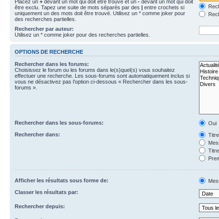
Placez un
+
devant un mot qui doit être trouvé et un
-
devant un mot qui doit
Rech
être exclu. Tapez une suite de mots séparés par des
|
entre crochets si
uniquement un des mots doit être trouvé. Utilisez un * comme joker pour
Rech
des recherches partielles.
Rechercher par auteur:
Utilisez un * comme joker pour des recherches partielles.
OPTIONS DE RECHERCHE
Rechercher dans les forums:
Choisissez le forum ou les forums dans le(s)quel(s) vous souhaitez
effectuer une recherche. Les sous-forums sont automatiquement inclus si
vous ne désactivez pas l’option ci-dessous « Rechercher dans les sous-
forums ».
Rechercher dans les sous-forums:
Oui
Rechercher dans:
Titr
Mess
Titr
Prem
Afficher les résultats sous forme de:
Mes
Classer les résultats par:
Rechercher depuis: