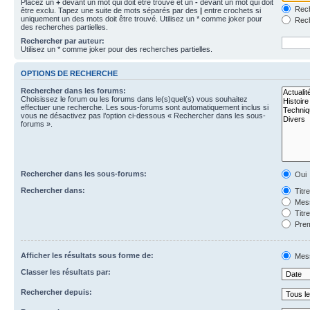
Placez un
+
devant un mot qui doit être trouvé et un
-
devant un mot qui doit
Rech
être exclu. Tapez une suite de mots séparés par des
|
entre crochets si
uniquement un des mots doit être trouvé. Utilisez un * comme joker pour
Rech
des recherches partielles.
Rechercher par auteur:
Utilisez un * comme joker pour des recherches partielles.
OPTIONS DE RECHERCHE
Rechercher dans les forums:
Choisissez le forum ou les forums dans le(s)quel(s) vous souhaitez
effectuer une recherche. Les sous-forums sont automatiquement inclus si
vous ne désactivez pas l’option ci-dessous « Rechercher dans les sous-
forums ».
Rechercher dans les sous-forums:
Oui
Rechercher dans:
Titr
Mess
Titr
Prem
Afficher les résultats sous forme de:
Mes
Classer les résultats par:
Rechercher depuis: