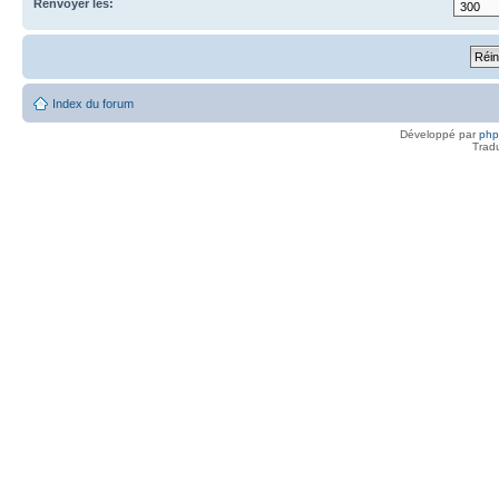
Renvoyer les:
Index du forum
Développé par
ph
Trad