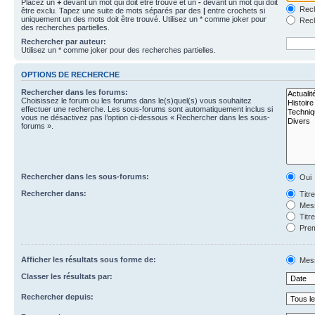
Placez un
+
devant un mot qui doit être trouvé et un
-
devant un mot qui doit
Rech
être exclu. Tapez une suite de mots séparés par des
|
entre crochets si
uniquement un des mots doit être trouvé. Utilisez un * comme joker pour
Rech
des recherches partielles.
Rechercher par auteur:
Utilisez un * comme joker pour des recherches partielles.
OPTIONS DE RECHERCHE
Rechercher dans les forums:
Choisissez le forum ou les forums dans le(s)quel(s) vous souhaitez
effectuer une recherche. Les sous-forums sont automatiquement inclus si
vous ne désactivez pas l’option ci-dessous « Rechercher dans les sous-
forums ».
Rechercher dans les sous-forums:
Oui
Rechercher dans:
Titr
Mess
Titr
Prem
Afficher les résultats sous forme de:
Mes
Classer les résultats par:
Rechercher depuis: