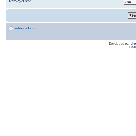
Renvoyer les:
Index du forum
Développé par
ph
Trad