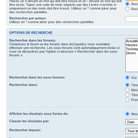
Placez un
+
devant un mot qui doit être trouvé et un
-
devant un mot qui doit
Rech
être exclu. Tapez une suite de mots séparés par des
|
entre crochets si
uniquement un des mots doit être trouvé. Utilisez un * comme joker pour
Rech
des recherches partielles.
Rechercher par auteur:
Utilisez un * comme joker pour des recherches partielles.
OPTIONS DE RECHERCHE
Rechercher dans les forums:
Choisissez le forum ou les forums dans le(s)quel(s) vous souhaitez
effectuer une recherche. Les sous-forums sont automatiquement inclus si
vous ne désactivez pas l’option ci-dessous « Rechercher dans les sous-
forums ».
Rechercher dans les sous-forums:
Oui
Rechercher dans:
Titr
Mess
Titr
Prem
Afficher les résultats sous forme de:
Mes
Classer les résultats par:
Rechercher depuis: