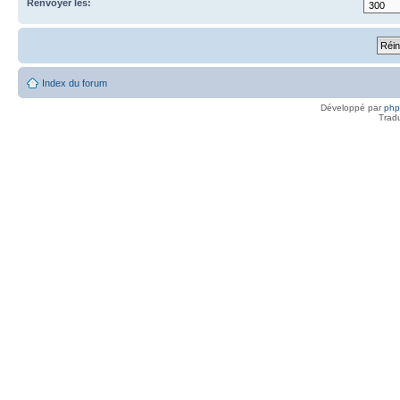
Renvoyer les:
Index du forum
Développé par
ph
Trad