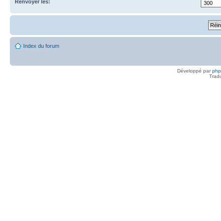
Renvoyer les:
Index du forum
Développé par
ph
Trad