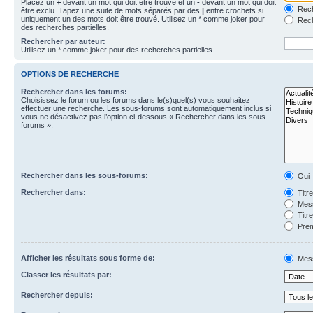
Placez un
+
devant un mot qui doit être trouvé et un
-
devant un mot qui doit
Rech
être exclu. Tapez une suite de mots séparés par des
|
entre crochets si
uniquement un des mots doit être trouvé. Utilisez un * comme joker pour
Rech
des recherches partielles.
Rechercher par auteur:
Utilisez un * comme joker pour des recherches partielles.
OPTIONS DE RECHERCHE
Rechercher dans les forums:
Choisissez le forum ou les forums dans le(s)quel(s) vous souhaitez
effectuer une recherche. Les sous-forums sont automatiquement inclus si
vous ne désactivez pas l’option ci-dessous « Rechercher dans les sous-
forums ».
Rechercher dans les sous-forums:
Oui
Rechercher dans:
Titr
Mess
Titr
Prem
Afficher les résultats sous forme de:
Mes
Classer les résultats par:
Rechercher depuis: