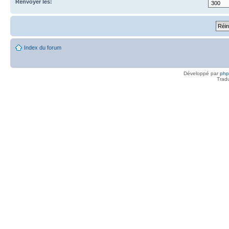
Renvoyer les:
Index du forum
Développé par
ph
Trad