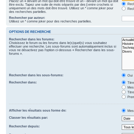
Placez un
+
devant un mot qui doit être trouvé et un
-
devant un mot qui doit
Rech
être exclu. Tapez une suite de mots séparés par des
|
entre crochets si
uniquement un des mots doit être trouvé. Utilisez un * comme joker pour
Rech
des recherches partielles.
Rechercher par auteur:
Utilisez un * comme joker pour des recherches partielles.
OPTIONS DE RECHERCHE
Rechercher dans les forums:
Choisissez le forum ou les forums dans le(s)quel(s) vous souhaitez
effectuer une recherche. Les sous-forums sont automatiquement inclus si
vous ne désactivez pas l’option ci-dessous « Rechercher dans les sous-
forums ».
Rechercher dans les sous-forums:
Oui
Rechercher dans:
Titr
Mess
Titr
Prem
Afficher les résultats sous forme de:
Mes
Classer les résultats par:
Rechercher depuis: