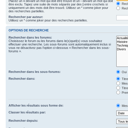
Placez un
+
devant un mot qui doit être trouvé et un
-
devant un mot qui doit
Rech
être exclu. Tapez une suite de mots séparés par des
|
entre crochets si
uniquement un des mots doit être trouvé. Utilisez un * comme joker pour
Rech
des recherches partielles.
Rechercher par auteur:
Utilisez un * comme joker pour des recherches partielles.
OPTIONS DE RECHERCHE
Rechercher dans les forums:
Choisissez le forum ou les forums dans le(s)quel(s) vous souhaitez
effectuer une recherche. Les sous-forums sont automatiquement inclus si
vous ne désactivez pas l’option ci-dessous « Rechercher dans les sous-
forums ».
Rechercher dans les sous-forums:
Oui
Rechercher dans:
Titr
Mess
Titr
Prem
Afficher les résultats sous forme de:
Mes
Classer les résultats par:
Rechercher depuis: