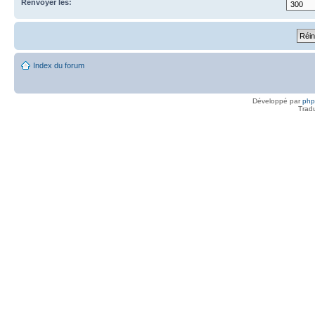
Renvoyer les:
Index du forum
Développé par
ph
Trad