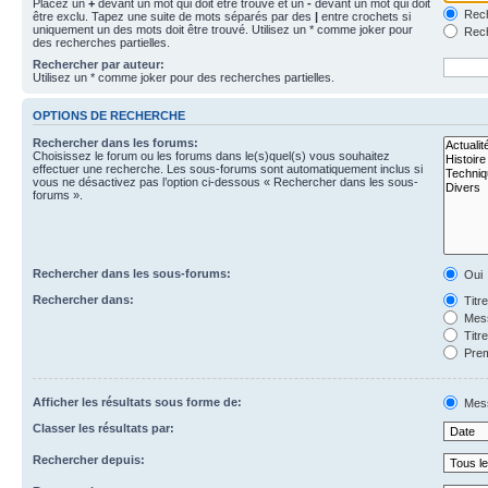
Placez un
+
devant un mot qui doit être trouvé et un
-
devant un mot qui doit
Rech
être exclu. Tapez une suite de mots séparés par des
|
entre crochets si
uniquement un des mots doit être trouvé. Utilisez un * comme joker pour
Rech
des recherches partielles.
Rechercher par auteur:
Utilisez un * comme joker pour des recherches partielles.
OPTIONS DE RECHERCHE
Rechercher dans les forums:
Choisissez le forum ou les forums dans le(s)quel(s) vous souhaitez
effectuer une recherche. Les sous-forums sont automatiquement inclus si
vous ne désactivez pas l’option ci-dessous « Rechercher dans les sous-
forums ».
Rechercher dans les sous-forums:
Oui
Rechercher dans:
Titr
Mess
Titr
Prem
Afficher les résultats sous forme de:
Mes
Classer les résultats par:
Rechercher depuis: