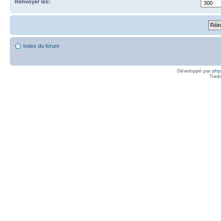
Renvoyer les:
Index du forum
Développé par
ph
Trad