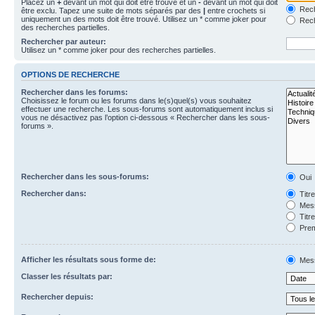
Placez un
+
devant un mot qui doit être trouvé et un
-
devant un mot qui doit
Rech
être exclu. Tapez une suite de mots séparés par des
|
entre crochets si
uniquement un des mots doit être trouvé. Utilisez un * comme joker pour
Rech
des recherches partielles.
Rechercher par auteur:
Utilisez un * comme joker pour des recherches partielles.
OPTIONS DE RECHERCHE
Rechercher dans les forums:
Choisissez le forum ou les forums dans le(s)quel(s) vous souhaitez
effectuer une recherche. Les sous-forums sont automatiquement inclus si
vous ne désactivez pas l’option ci-dessous « Rechercher dans les sous-
forums ».
Rechercher dans les sous-forums:
Oui
Rechercher dans:
Titr
Mess
Titr
Prem
Afficher les résultats sous forme de:
Mes
Classer les résultats par:
Rechercher depuis: