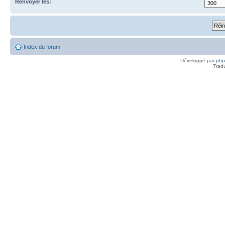
Renvoyer les:
Index du forum
Développé par
ph
Trad