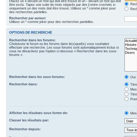
Placez un
+
devant un mot qui doit être trouvé et un
-
devant un mot qui doit
Rech
être exclu. Tapez une suite de mots séparés par des
|
entre crochets si
uniquement un des mots doit être trouvé. Utilisez un * comme joker pour
Rech
des recherches partielles.
Rechercher par auteur:
Utilisez un * comme joker pour des recherches partielles.
OPTIONS DE RECHERCHE
Rechercher dans les forums:
Choisissez le forum ou les forums dans le(s)quel(s) vous souhaitez
effectuer une recherche. Les sous-forums sont automatiquement inclus si
vous ne désactivez pas l’option ci-dessous « Rechercher dans les sous-
forums ».
Rechercher dans les sous-forums:
Oui
Rechercher dans:
Titr
Mess
Titr
Prem
Afficher les résultats sous forme de:
Mes
Classer les résultats par:
Rechercher depuis: