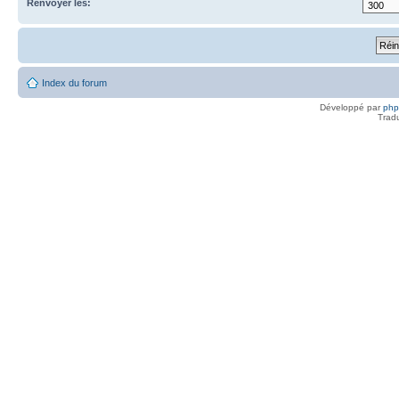
Renvoyer les:
Index du forum
Développé par
ph
Trad