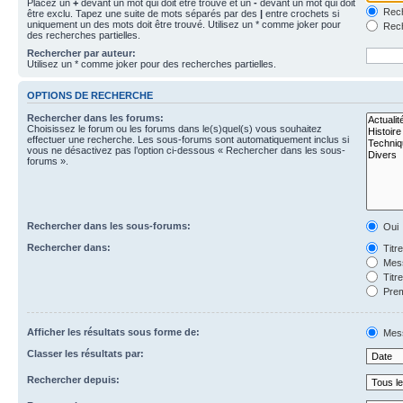
Placez un
+
devant un mot qui doit être trouvé et un
-
devant un mot qui doit
Rech
être exclu. Tapez une suite de mots séparés par des
|
entre crochets si
uniquement un des mots doit être trouvé. Utilisez un * comme joker pour
Rech
des recherches partielles.
Rechercher par auteur:
Utilisez un * comme joker pour des recherches partielles.
OPTIONS DE RECHERCHE
Rechercher dans les forums:
Choisissez le forum ou les forums dans le(s)quel(s) vous souhaitez
effectuer une recherche. Les sous-forums sont automatiquement inclus si
vous ne désactivez pas l’option ci-dessous « Rechercher dans les sous-
forums ».
Rechercher dans les sous-forums:
Oui
Rechercher dans:
Titr
Mess
Titr
Prem
Afficher les résultats sous forme de:
Mes
Classer les résultats par:
Rechercher depuis: