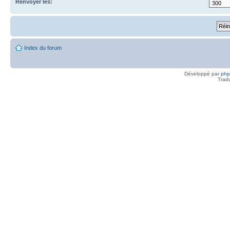
Renvoyer les:
Index du forum
Développé par
ph
Trad