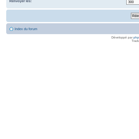
Renvoyer les:
Index du forum
Développé par
ph
Trad