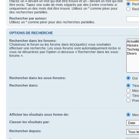
Placez un
+
devant un mot qui doit être trouvé et un
-
devant un mot qui doit
Rech
être exclu. Tapez une suite de mots séparés par des
|
entre crochets si
uniquement un des mots doit être trouvé. Utilisez un * comme joker pour
Rech
des recherches partielles.
Rechercher par auteur:
Utilisez un * comme joker pour des recherches partielles.
OPTIONS DE RECHERCHE
Rechercher dans les forums:
Choisissez le forum ou les forums dans le(s)quel(s) vous souhaitez
effectuer une recherche. Les sous-forums sont automatiquement inclus si
vous ne désactivez pas l’option ci-dessous « Rechercher dans les sous-
forums ».
Rechercher dans les sous-forums:
Oui
Rechercher dans:
Titr
Mess
Titr
Prem
Afficher les résultats sous forme de:
Mes
Classer les résultats par:
Rechercher depuis: