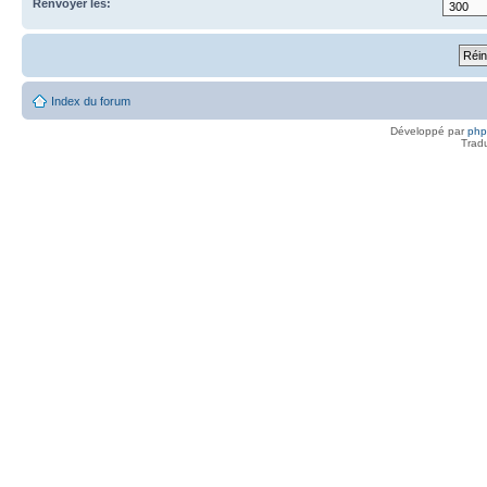
Renvoyer les:
Index du forum
Développé par
ph
Trad