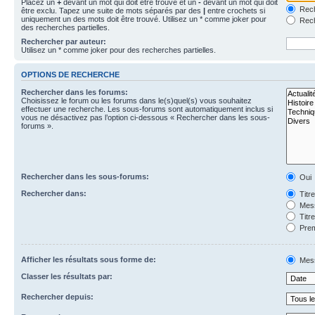
Placez un
+
devant un mot qui doit être trouvé et un
-
devant un mot qui doit
Rech
être exclu. Tapez une suite de mots séparés par des
|
entre crochets si
uniquement un des mots doit être trouvé. Utilisez un * comme joker pour
Rech
des recherches partielles.
Rechercher par auteur:
Utilisez un * comme joker pour des recherches partielles.
OPTIONS DE RECHERCHE
Rechercher dans les forums:
Choisissez le forum ou les forums dans le(s)quel(s) vous souhaitez
effectuer une recherche. Les sous-forums sont automatiquement inclus si
vous ne désactivez pas l’option ci-dessous « Rechercher dans les sous-
forums ».
Rechercher dans les sous-forums:
Oui
Rechercher dans:
Titr
Mess
Titr
Prem
Afficher les résultats sous forme de:
Mes
Classer les résultats par:
Rechercher depuis: