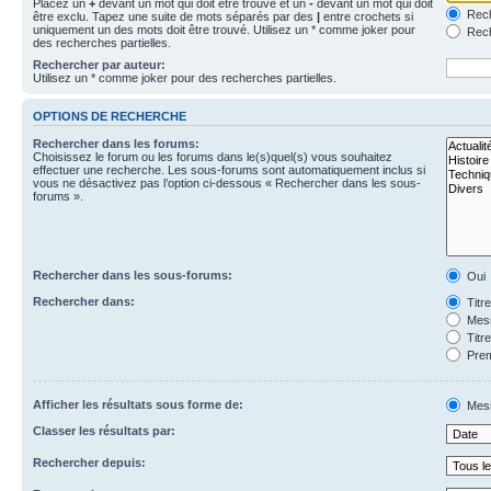
Placez un
+
devant un mot qui doit être trouvé et un
-
devant un mot qui doit
Rech
être exclu. Tapez une suite de mots séparés par des
|
entre crochets si
uniquement un des mots doit être trouvé. Utilisez un * comme joker pour
Rech
des recherches partielles.
Rechercher par auteur:
Utilisez un * comme joker pour des recherches partielles.
OPTIONS DE RECHERCHE
Rechercher dans les forums:
Choisissez le forum ou les forums dans le(s)quel(s) vous souhaitez
effectuer une recherche. Les sous-forums sont automatiquement inclus si
vous ne désactivez pas l’option ci-dessous « Rechercher dans les sous-
forums ».
Rechercher dans les sous-forums:
Oui
Rechercher dans:
Titr
Mess
Titr
Prem
Afficher les résultats sous forme de:
Mes
Classer les résultats par:
Rechercher depuis: