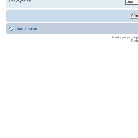
Renvoyer les:
Index du forum
Développé par
ph
Trad