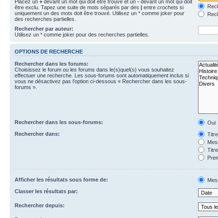
Placez un
+
devant un mot qui doit être trouvé et un
-
devant un mot qui doit
Rech
être exclu. Tapez une suite de mots séparés par des
|
entre crochets si
uniquement un des mots doit être trouvé. Utilisez un * comme joker pour
Rech
des recherches partielles.
Rechercher par auteur:
Utilisez un * comme joker pour des recherches partielles.
OPTIONS DE RECHERCHE
Rechercher dans les forums:
Choisissez le forum ou les forums dans le(s)quel(s) vous souhaitez
effectuer une recherche. Les sous-forums sont automatiquement inclus si
vous ne désactivez pas l’option ci-dessous « Rechercher dans les sous-
forums ».
Rechercher dans les sous-forums:
Oui
Rechercher dans:
Titr
Mess
Titr
Prem
Afficher les résultats sous forme de:
Mes
Classer les résultats par:
Rechercher depuis: