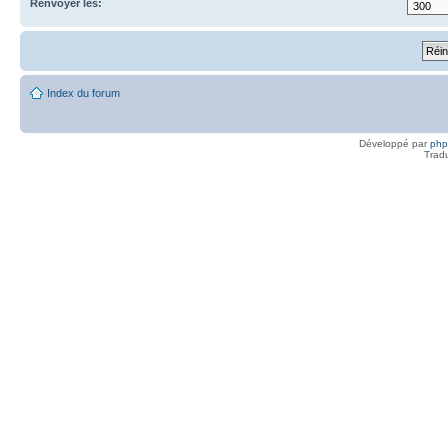
Renvoyer les:
Index du forum
Développé par
ph
Trad