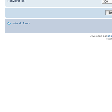
Renvoyer les:
Index du forum
Développé par
ph
Trad