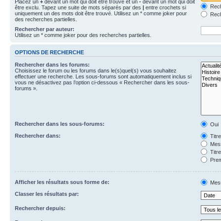
Placez un
+
devant un mot qui doit être trouvé et un
-
devant un mot qui doit
Rech
être exclu. Tapez une suite de mots séparés par des
|
entre crochets si
uniquement un des mots doit être trouvé. Utilisez un * comme joker pour
Rech
des recherches partielles.
Rechercher par auteur:
Utilisez un * comme joker pour des recherches partielles.
OPTIONS DE RECHERCHE
Rechercher dans les forums:
Choisissez le forum ou les forums dans le(s)quel(s) vous souhaitez
effectuer une recherche. Les sous-forums sont automatiquement inclus si
vous ne désactivez pas l’option ci-dessous « Rechercher dans les sous-
forums ».
Rechercher dans les sous-forums:
Oui
Rechercher dans:
Titr
Mess
Titr
Prem
Afficher les résultats sous forme de:
Mes
Classer les résultats par:
Rechercher depuis: