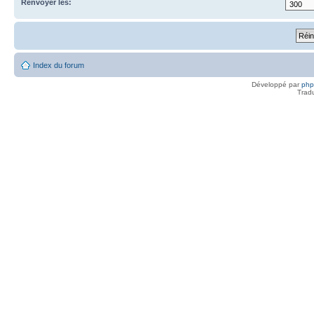
Renvoyer les:
Index du forum
Développé par
ph
Trad