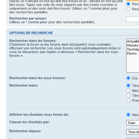
Placez un
+
devant un mot qui doit être trouvé et un
-
devant un mot qui doit
Rech
être exclu. Tapez une suite de mots séparés par des
|
entre crochets si
uniquement un des mots doit être trouvé. Utilisez un * comme joker pour
Rech
des recherches partielles.
Rechercher par auteur:
Utilisez un * comme joker pour des recherches partielles.
OPTIONS DE RECHERCHE
Rechercher dans les forums:
Choisissez le forum ou les forums dans le(s)quel(s) vous souhaitez
effectuer une recherche. Les sous-forums sont automatiquement inclus si
vous ne désactivez pas l’option ci-dessous « Rechercher dans les sous-
forums ».
Rechercher dans les sous-forums:
Oui
Rechercher dans:
Titr
Mess
Titr
Prem
Afficher les résultats sous forme de:
Mes
Classer les résultats par:
Rechercher depuis: