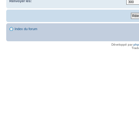
Renvoyer les:
Index du forum
Développé par
ph
Trad