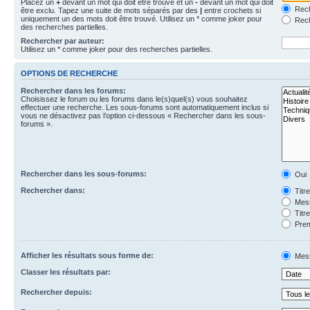
Placez un
+
devant un mot qui doit être trouvé et un
-
devant un mot qui doit
Rech
être exclu. Tapez une suite de mots séparés par des
|
entre crochets si
uniquement un des mots doit être trouvé. Utilisez un * comme joker pour
Rech
des recherches partielles.
Rechercher par auteur:
Utilisez un * comme joker pour des recherches partielles.
OPTIONS DE RECHERCHE
Rechercher dans les forums:
Choisissez le forum ou les forums dans le(s)quel(s) vous souhaitez
effectuer une recherche. Les sous-forums sont automatiquement inclus si
vous ne désactivez pas l’option ci-dessous « Rechercher dans les sous-
forums ».
Rechercher dans les sous-forums:
Oui
Rechercher dans:
Titr
Mess
Titr
Prem
Afficher les résultats sous forme de:
Mes
Classer les résultats par:
Rechercher depuis: