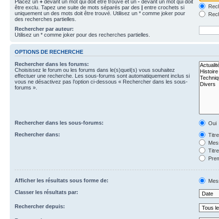
Placez un
+
devant un mot qui doit être trouvé et un
-
devant un mot qui doit
Rech
être exclu. Tapez une suite de mots séparés par des
|
entre crochets si
uniquement un des mots doit être trouvé. Utilisez un * comme joker pour
Rech
des recherches partielles.
Rechercher par auteur:
Utilisez un * comme joker pour des recherches partielles.
OPTIONS DE RECHERCHE
Rechercher dans les forums:
Choisissez le forum ou les forums dans le(s)quel(s) vous souhaitez
effectuer une recherche. Les sous-forums sont automatiquement inclus si
vous ne désactivez pas l’option ci-dessous « Rechercher dans les sous-
forums ».
Rechercher dans les sous-forums:
Oui
Rechercher dans:
Titr
Mess
Titr
Prem
Afficher les résultats sous forme de:
Mes
Classer les résultats par:
Rechercher depuis: