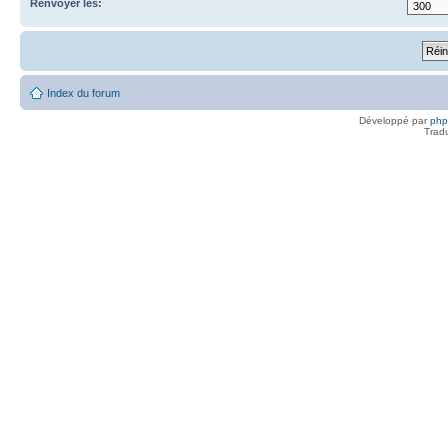
Renvoyer les:
Index du forum
Développé par
ph
Trad