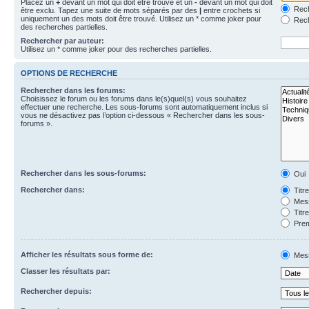
Placez un
+
devant un mot qui doit être trouvé et un
-
devant un mot qui doit
Rech
être exclu. Tapez une suite de mots séparés par des
|
entre crochets si
uniquement un des mots doit être trouvé. Utilisez un * comme joker pour
Rech
des recherches partielles.
Rechercher par auteur:
Utilisez un * comme joker pour des recherches partielles.
OPTIONS DE RECHERCHE
Rechercher dans les forums:
Choisissez le forum ou les forums dans le(s)quel(s) vous souhaitez
effectuer une recherche. Les sous-forums sont automatiquement inclus si
vous ne désactivez pas l’option ci-dessous « Rechercher dans les sous-
forums ».
Rechercher dans les sous-forums:
Oui
Rechercher dans:
Titr
Mess
Titr
Prem
Afficher les résultats sous forme de:
Mes
Classer les résultats par:
Rechercher depuis: