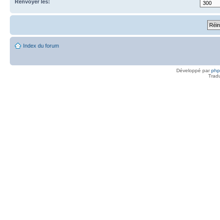
Renvoyer les:
Index du forum
Développé par
ph
Trad