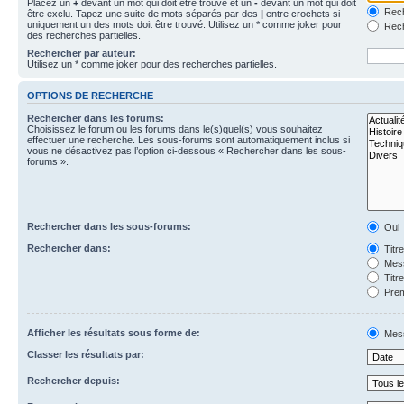
Placez un
+
devant un mot qui doit être trouvé et un
-
devant un mot qui doit
Rech
être exclu. Tapez une suite de mots séparés par des
|
entre crochets si
uniquement un des mots doit être trouvé. Utilisez un * comme joker pour
Rech
des recherches partielles.
Rechercher par auteur:
Utilisez un * comme joker pour des recherches partielles.
OPTIONS DE RECHERCHE
Rechercher dans les forums:
Choisissez le forum ou les forums dans le(s)quel(s) vous souhaitez
effectuer une recherche. Les sous-forums sont automatiquement inclus si
vous ne désactivez pas l’option ci-dessous « Rechercher dans les sous-
forums ».
Rechercher dans les sous-forums:
Oui
Rechercher dans:
Titr
Mess
Titr
Prem
Afficher les résultats sous forme de:
Mes
Classer les résultats par:
Rechercher depuis: