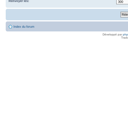
Renvoyer les:
Index du forum
Développé par
ph
Trad