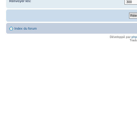
Renvoyer les:
Index du forum
Développé par
ph
Trad