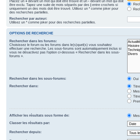
Placez un
+
devant un mot qui doit être trouvé et un
-
devant un mot qui doit
Rech
être exclu. Tapez une suite de mots séparés par des
|
entre crochets si
uniquement un des mots doit être trouvé. Utilisez un * comme joker pour
Rech
des recherches partielles.
Rechercher par auteur:
Utilisez un * comme joker pour des recherches partielles.
OPTIONS DE RECHERCHE
Rechercher dans les forums:
Choisissez le forum ou les forums dans le(s)quel(s) vous souhaitez
effectuer une recherche. Les sous-forums sont automatiquement inclus si
vous ne désactivez pas l’option ci-dessous « Rechercher dans les sous-
forums ».
Rechercher dans les sous-forums:
Oui
Rechercher dans:
Titr
Mess
Titr
Prem
Afficher les résultats sous forme de:
Mes
Classer les résultats par:
Rechercher depuis: