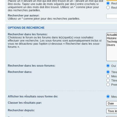
Placez un
+
devant un mot qui doit être trouvé et un
-
devant un mot qui doit
Rech
être exclu. Tapez une suite de mots séparés par des
|
entre crochets si
uniquement un des mots doit être trouvé. Utilisez un * comme joker pour
Rech
des recherches partielles.
Rechercher par auteur:
Utilisez un * comme joker pour des recherches partielles.
OPTIONS DE RECHERCHE
Rechercher dans les forums:
Choisissez le forum ou les forums dans le(s)quel(s) vous souhaitez
effectuer une recherche. Les sous-forums sont automatiquement inclus si
vous ne désactivez pas l’option ci-dessous « Rechercher dans les sous-
forums ».
Rechercher dans les sous-forums:
Oui
Rechercher dans:
Titr
Mess
Titr
Prem
Afficher les résultats sous forme de:
Mes
Classer les résultats par:
Rechercher depuis: