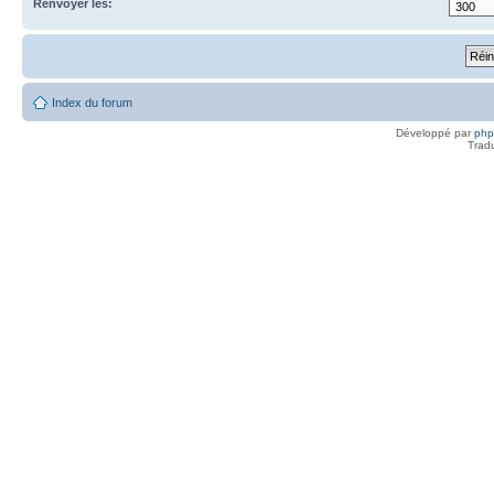
Renvoyer les:
Index du forum
Développé par
ph
Trad