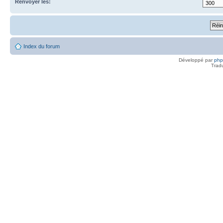
Renvoyer les:
Index du forum
Développé par
ph
Trad