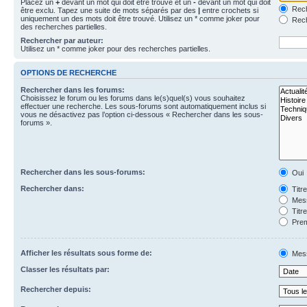
Placez un
+
devant un mot qui doit être trouvé et un
-
devant un mot qui doit
Rech
être exclu. Tapez une suite de mots séparés par des
|
entre crochets si
uniquement un des mots doit être trouvé. Utilisez un * comme joker pour
Rech
des recherches partielles.
Rechercher par auteur:
Utilisez un * comme joker pour des recherches partielles.
OPTIONS DE RECHERCHE
Rechercher dans les forums:
Choisissez le forum ou les forums dans le(s)quel(s) vous souhaitez
effectuer une recherche. Les sous-forums sont automatiquement inclus si
vous ne désactivez pas l’option ci-dessous « Rechercher dans les sous-
forums ».
Rechercher dans les sous-forums:
Oui
Rechercher dans:
Titr
Mess
Titr
Prem
Afficher les résultats sous forme de:
Mes
Classer les résultats par:
Rechercher depuis: