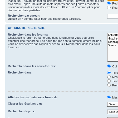
Placez un
+
devant un mot qui doit être trouvé et un
-
devant un mot qui doit
Rech
être exclu. Tapez une suite de mots séparés par des
|
entre crochets si
uniquement un des mots doit être trouvé. Utilisez un * comme joker pour
Rech
des recherches partielles.
Rechercher par auteur:
Utilisez un * comme joker pour des recherches partielles.
OPTIONS DE RECHERCHE
Rechercher dans les forums:
Choisissez le forum ou les forums dans le(s)quel(s) vous souhaitez
effectuer une recherche. Les sous-forums sont automatiquement inclus si
vous ne désactivez pas l’option ci-dessous « Rechercher dans les sous-
forums ».
Rechercher dans les sous-forums:
Oui
Rechercher dans:
Titr
Mess
Titr
Prem
Afficher les résultats sous forme de:
Mes
Classer les résultats par:
Rechercher depuis: