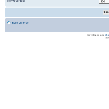
Renvoyer les:
Index du forum
Développé par
ph
Trad