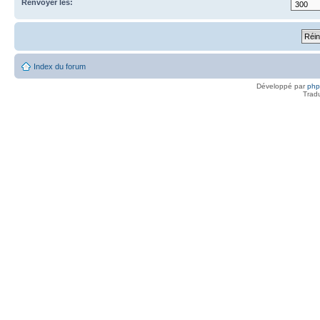
Renvoyer les:
Index du forum
Développé par
ph
Trad