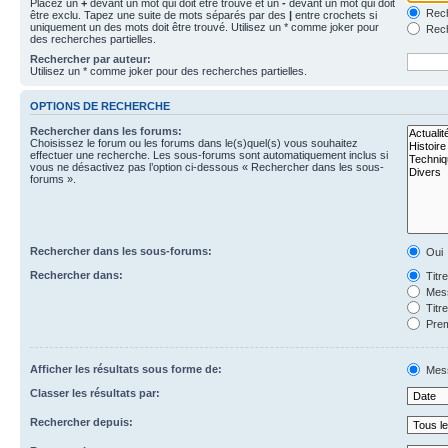
Placez un
+
devant un mot qui doit être trouvé et un
-
devant un mot qui doit
Rech
être exclu. Tapez une suite de mots séparés par des
|
entre crochets si
uniquement un des mots doit être trouvé. Utilisez un * comme joker pour
Rech
des recherches partielles.
Rechercher par auteur:
Utilisez un * comme joker pour des recherches partielles.
OPTIONS DE RECHERCHE
Rechercher dans les forums:
Choisissez le forum ou les forums dans le(s)quel(s) vous souhaitez
effectuer une recherche. Les sous-forums sont automatiquement inclus si
vous ne désactivez pas l’option ci-dessous « Rechercher dans les sous-
forums ».
Rechercher dans les sous-forums:
Oui
Rechercher dans:
Titr
Mess
Titr
Prem
Afficher les résultats sous forme de:
Mes
Classer les résultats par:
Rechercher depuis: