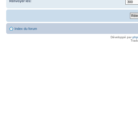
Renvoyer les:
Index du forum
Développé par
ph
Trad