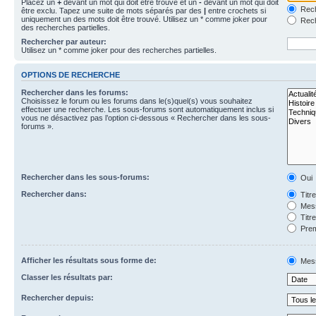
Placez un
+
devant un mot qui doit être trouvé et un
-
devant un mot qui doit
Rech
être exclu. Tapez une suite de mots séparés par des
|
entre crochets si
uniquement un des mots doit être trouvé. Utilisez un * comme joker pour
Rech
des recherches partielles.
Rechercher par auteur:
Utilisez un * comme joker pour des recherches partielles.
OPTIONS DE RECHERCHE
Rechercher dans les forums:
Choisissez le forum ou les forums dans le(s)quel(s) vous souhaitez
effectuer une recherche. Les sous-forums sont automatiquement inclus si
vous ne désactivez pas l’option ci-dessous « Rechercher dans les sous-
forums ».
Rechercher dans les sous-forums:
Oui
Rechercher dans:
Titr
Mess
Titr
Prem
Afficher les résultats sous forme de:
Mes
Classer les résultats par:
Rechercher depuis: