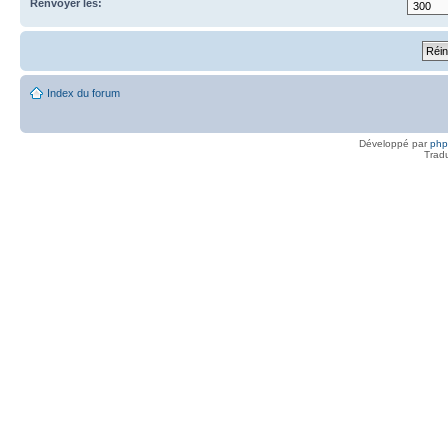
Renvoyer les:
Index du forum
Développé par
ph
Trad