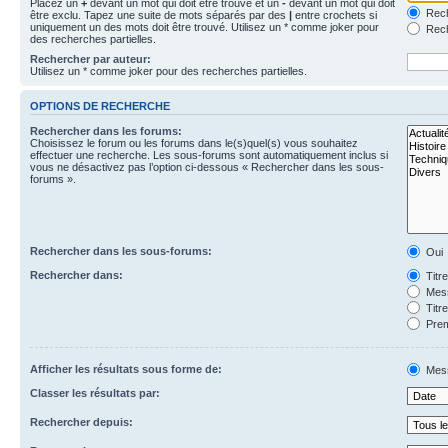
Placez un
+
devant un mot qui doit être trouvé et un
-
devant un mot qui doit
Rech
être exclu. Tapez une suite de mots séparés par des
|
entre crochets si
uniquement un des mots doit être trouvé. Utilisez un * comme joker pour
Rech
des recherches partielles.
Rechercher par auteur:
Utilisez un * comme joker pour des recherches partielles.
OPTIONS DE RECHERCHE
Rechercher dans les forums:
Choisissez le forum ou les forums dans le(s)quel(s) vous souhaitez
effectuer une recherche. Les sous-forums sont automatiquement inclus si
vous ne désactivez pas l’option ci-dessous « Rechercher dans les sous-
forums ».
Rechercher dans les sous-forums:
Oui
Rechercher dans:
Titr
Mess
Titr
Prem
Afficher les résultats sous forme de:
Mes
Classer les résultats par:
Rechercher depuis: