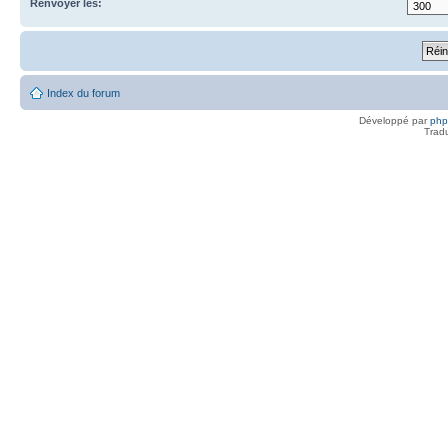
Renvoyer les:
Index du forum
Développé par
ph
Trad