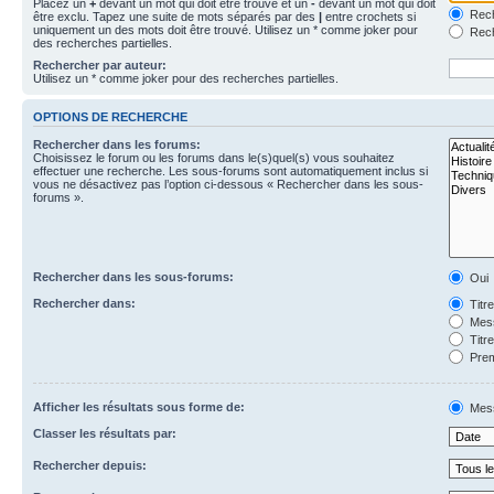
Placez un
+
devant un mot qui doit être trouvé et un
-
devant un mot qui doit
Rech
être exclu. Tapez une suite de mots séparés par des
|
entre crochets si
uniquement un des mots doit être trouvé. Utilisez un * comme joker pour
Rech
des recherches partielles.
Rechercher par auteur:
Utilisez un * comme joker pour des recherches partielles.
OPTIONS DE RECHERCHE
Rechercher dans les forums:
Choisissez le forum ou les forums dans le(s)quel(s) vous souhaitez
effectuer une recherche. Les sous-forums sont automatiquement inclus si
vous ne désactivez pas l’option ci-dessous « Rechercher dans les sous-
forums ».
Rechercher dans les sous-forums:
Oui
Rechercher dans:
Titr
Mess
Titr
Prem
Afficher les résultats sous forme de:
Mes
Classer les résultats par:
Rechercher depuis: