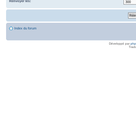
Renvoyer les:
Index du forum
Développé par
ph
Trad