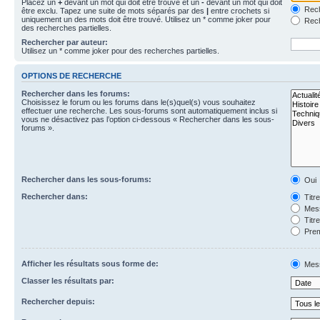
Placez un
+
devant un mot qui doit être trouvé et un
-
devant un mot qui doit
Rech
être exclu. Tapez une suite de mots séparés par des
|
entre crochets si
uniquement un des mots doit être trouvé. Utilisez un * comme joker pour
Rech
des recherches partielles.
Rechercher par auteur:
Utilisez un * comme joker pour des recherches partielles.
OPTIONS DE RECHERCHE
Rechercher dans les forums:
Choisissez le forum ou les forums dans le(s)quel(s) vous souhaitez
effectuer une recherche. Les sous-forums sont automatiquement inclus si
vous ne désactivez pas l’option ci-dessous « Rechercher dans les sous-
forums ».
Rechercher dans les sous-forums:
Oui
Rechercher dans:
Titr
Mess
Titr
Prem
Afficher les résultats sous forme de:
Mes
Classer les résultats par:
Rechercher depuis: