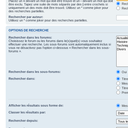
Placez un
+
devant un mot qui doit être trouvé et un
-
devant un mot qui doit
Rech
être exclu. Tapez une suite de mots séparés par des
|
entre crochets si
uniquement un des mots doit être trouvé. Utilisez un * comme joker pour
Rech
des recherches partielles.
Rechercher par auteur:
Utilisez un * comme joker pour des recherches partielles.
OPTIONS DE RECHERCHE
Rechercher dans les forums:
Choisissez le forum ou les forums dans le(s)quel(s) vous souhaitez
effectuer une recherche. Les sous-forums sont automatiquement inclus si
vous ne désactivez pas l’option ci-dessous « Rechercher dans les sous-
forums ».
Rechercher dans les sous-forums:
Oui
Rechercher dans:
Titr
Mess
Titr
Prem
Afficher les résultats sous forme de:
Mes
Classer les résultats par:
Rechercher depuis: