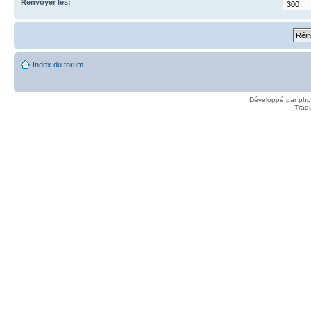
Renvoyer les:
Index du forum
Développé par
ph
Trad