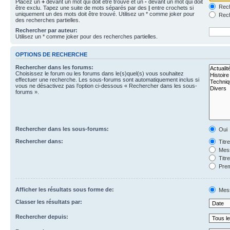
Placez un
+
devant un mot qui doit être trouvé et un
-
devant un mot qui doit
Rech
être exclu. Tapez une suite de mots séparés par des
|
entre crochets si
uniquement un des mots doit être trouvé. Utilisez un * comme joker pour
Rech
des recherches partielles.
Rechercher par auteur:
Utilisez un * comme joker pour des recherches partielles.
OPTIONS DE RECHERCHE
Rechercher dans les forums:
Choisissez le forum ou les forums dans le(s)quel(s) vous souhaitez
effectuer une recherche. Les sous-forums sont automatiquement inclus si
vous ne désactivez pas l’option ci-dessous « Rechercher dans les sous-
forums ».
Rechercher dans les sous-forums:
Oui
Rechercher dans:
Titr
Mess
Titr
Prem
Afficher les résultats sous forme de:
Mes
Classer les résultats par:
Rechercher depuis: