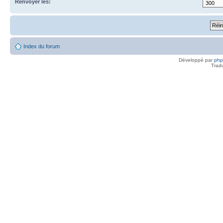
Renvoyer les:
Index du forum
Développé par
ph
Trad