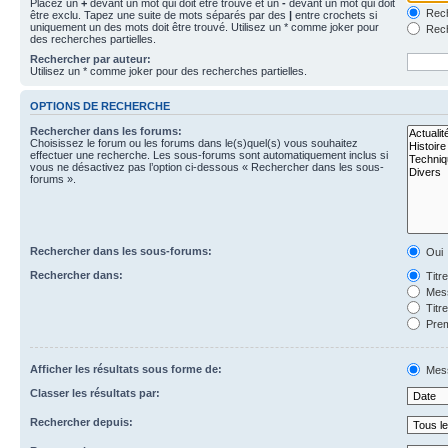
Placez un
+
devant un mot qui doit être trouvé et un
-
devant un mot qui doit
Rech
être exclu. Tapez une suite de mots séparés par des
|
entre crochets si
uniquement un des mots doit être trouvé. Utilisez un * comme joker pour
Rech
des recherches partielles.
Rechercher par auteur:
Utilisez un * comme joker pour des recherches partielles.
OPTIONS DE RECHERCHE
Rechercher dans les forums:
Choisissez le forum ou les forums dans le(s)quel(s) vous souhaitez
effectuer une recherche. Les sous-forums sont automatiquement inclus si
vous ne désactivez pas l’option ci-dessous « Rechercher dans les sous-
forums ».
Rechercher dans les sous-forums:
Oui
Rechercher dans:
Titr
Mess
Titr
Prem
Afficher les résultats sous forme de:
Mes
Classer les résultats par:
Rechercher depuis: