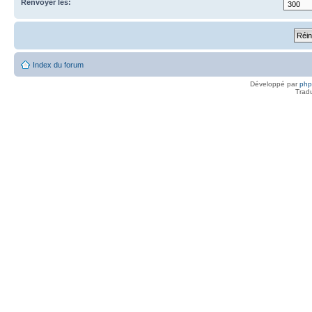
Renvoyer les:
Index du forum
Développé par
ph
Trad