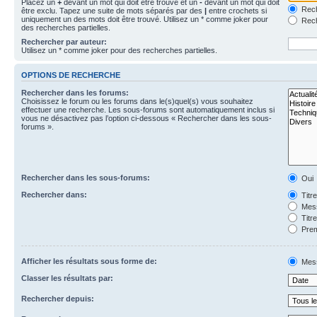
Placez un
+
devant un mot qui doit être trouvé et un
-
devant un mot qui doit
Rech
être exclu. Tapez une suite de mots séparés par des
|
entre crochets si
uniquement un des mots doit être trouvé. Utilisez un * comme joker pour
Rech
des recherches partielles.
Rechercher par auteur:
Utilisez un * comme joker pour des recherches partielles.
OPTIONS DE RECHERCHE
Rechercher dans les forums:
Choisissez le forum ou les forums dans le(s)quel(s) vous souhaitez
effectuer une recherche. Les sous-forums sont automatiquement inclus si
vous ne désactivez pas l’option ci-dessous « Rechercher dans les sous-
forums ».
Rechercher dans les sous-forums:
Oui
Rechercher dans:
Titr
Mess
Titr
Prem
Afficher les résultats sous forme de:
Mes
Classer les résultats par:
Rechercher depuis: