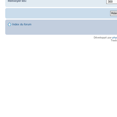
Renvoyer les:
Index du forum
Développé par
ph
Trad