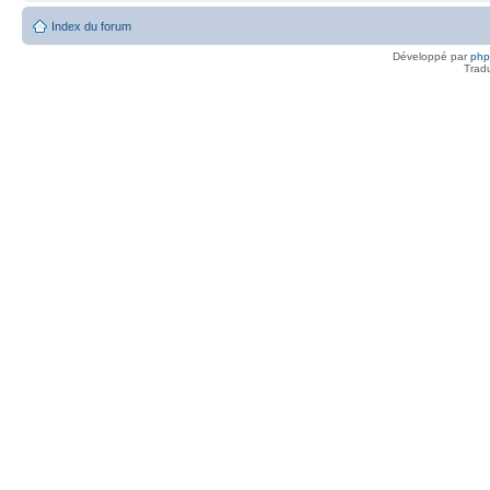
Index du forum
Développé par
ph
Trad