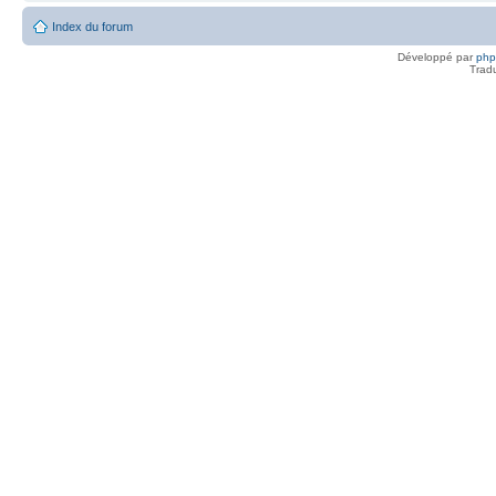
Index du forum
Développé par
ph
Trad