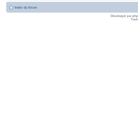
Index du forum
Développé par
ph
Trad