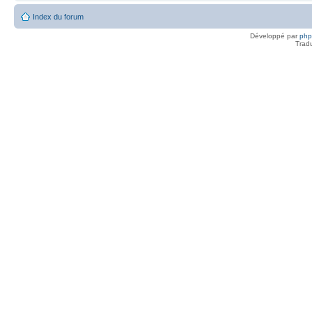
Index du forum
Développé par
ph
Trad