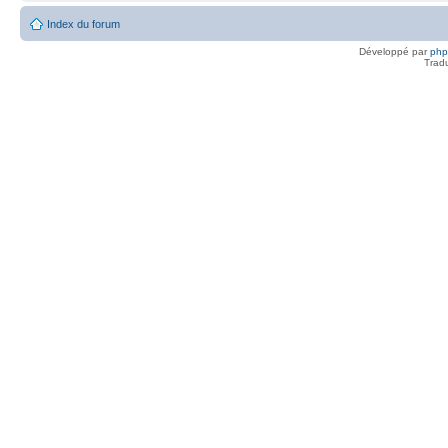
Index du forum
Développé par
ph
Trad