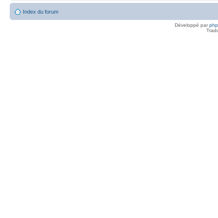
Index du forum
Développé par
ph
Trad